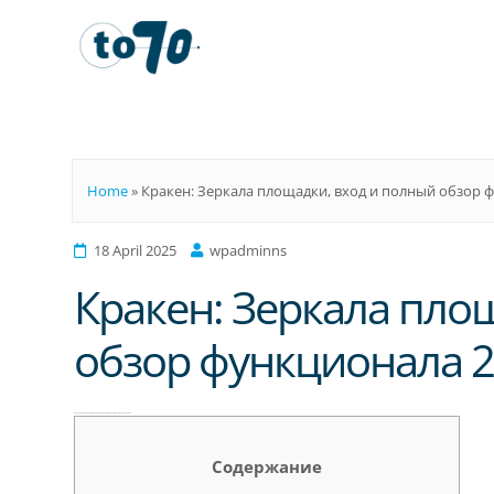
To70
Home
»
Кракен: Зеркала площадки, вход и полный обзор 
18 April 2025
wpadminns
Кракен: Зеркала пло
обзор функционала 
Кракен: Зеркала площадки, вход и полный обзор функционала 2026
Содержание