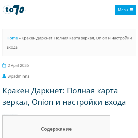
Menu
To70
Home
»
Кракен Даркнет: Полная карта зеркал, Onion и настройки
входа
2 April 2026
wpadminns
Кракен Даркнет: Полная карта
зеркал, Onion и настройки входа
Кракен Даркнет: Полная карта зеркал, Onion и настройки входа
Содержание