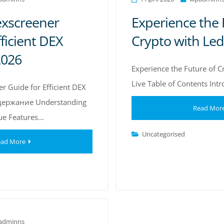
exscreener
Experience the 
ficient DEX
Crypto with Led
2026
Experience the Future of C
Live Table of Contents Int
r Guide for Efficient DEX
одержание Understanding
Read Mor
ue Features…
Uncategorised
ad More
adminns