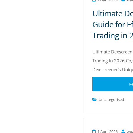
Ultimate D
Guide for Ef
Trading in 
Ultimate Dexscreene
Trading in 2026 С
Dexscreener’s Uniq
Re
Uncategorised
1 April 2026
wp