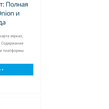
т: Полная
Onion и
да
карта зеркал,
а Содержание
ти платформы
e
s