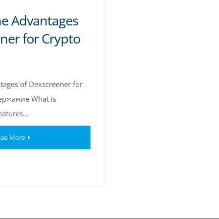
he Advantages
ner for Crypto
tages of Dexscreener for
держание What is
eatures…
ad More