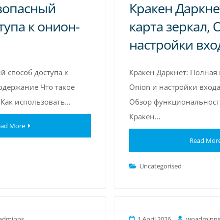
езопасный
Кракен Даркне
тупа к онион-
карта зеркал, 
настройки вхо
й способ доступа к
Кракен Даркнет: Полная 
одержание Что такое
Onion и настройки вход
 Как использовать…
Обзор функциональнос
Кракен…
ad More
Read Mor
Uncategorised
adminns
1 April 2026
wpadminn