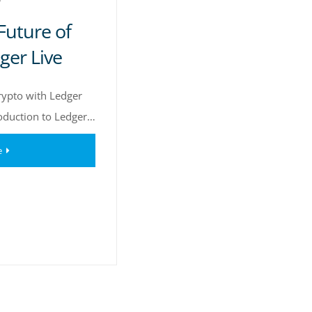
Future of
ger Live
rypto with Ledger
roduction to Ledger…
e