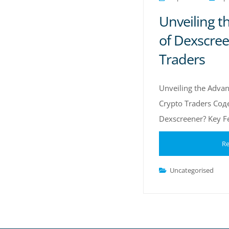
Unveiling t
of Dexscree
Traders
Unveiling the Advan
Crypto Traders Со
Dexscreener? Key F
Re
Uncategorised