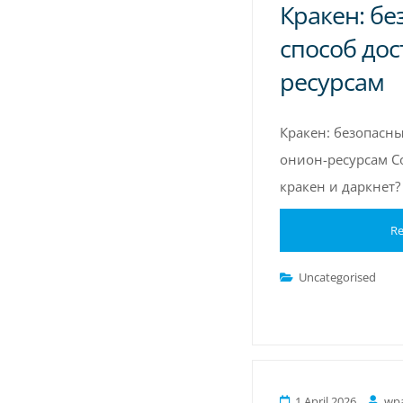
Кракен: б
способ дос
ресурсам
Кракен: безопасны
онион-ресурсам С
кракен и даркнет?
Re
Uncategorised
1 April 2026
wp