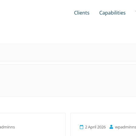
Clients
Capabilities
adminns
2 April 2026
wpadminn