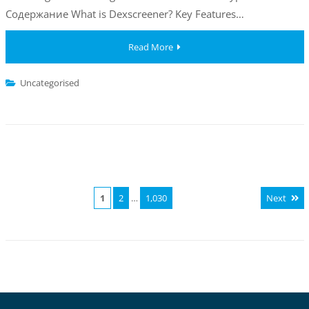
Содержание What is Dexscreener? Key Features…
Read More
Uncategorised
1
2
…
1,030
Next