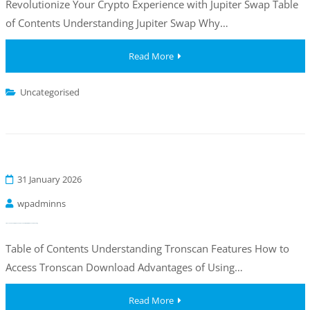
Revolutionize Your Crypto Experience with Jupiter Swap Table
of Contents Understanding Jupiter Swap Why…
Read More
Uncategorised
31 January 2026
wpadminns
Tronscan: The Comprehensive Resource for TRON Blockchain Tracking
Table of Contents Understanding Tronscan Features How to
Access Tronscan Download Advantages of Using…
Read More