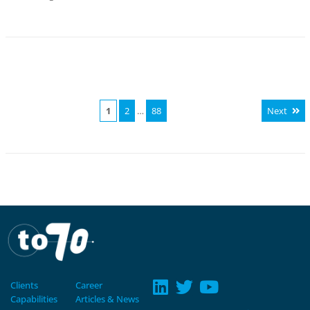
1
2
…
88
Next
Clients
Career
Capabilities
Articles & News