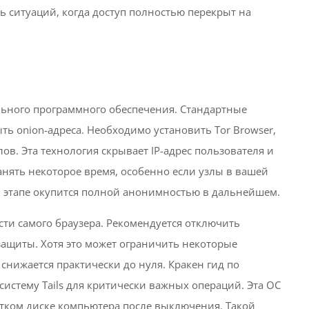
 ситуаций, когда доступ полностью перекрыт на
льного программного обеспечения. Стандартные
ыть onion-адреса. Необходимо установить Tor Browser,
ов. Эта технология скрывает IP-адрес пользователя и
анять некоторое время, особенно если узлы в вашей
ом этапе окупится полной анонимностью в дальнейшем.
сти самого браузера. Рекомендуется отключить
защиты. Хотя это может ограничить некоторые
нижается практически до нуля. Кракен гид по
систему Tails для критически важных операций. Эта ОС
естком диске компьютера после выключения. Такой