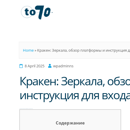
To70
Home
»
Кракен: Зеркала, обзор платформы и инструкция д
8 April 2025
wpadminns
Кракен: Зеркала, об
инструкция для вход
Кракен: Зеркала, обзор платформы и инструкция для входа
Содержание