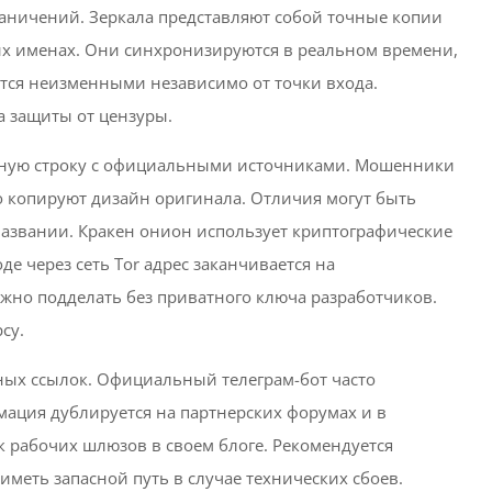
аничений. Зеркала представляют собой точные копии
ых именах. Они синхронизируются в реальном времени,
ются неизменными независимо от точки входа.
а защиты от цензуры.
есную строку с официальными источниками. Мошенники
о копируют дизайн оригинала. Отличия могут быть
азвании. Кракен онион использует криптографические
е через сеть Tor адрес заканчивается на
жно подделать без приватного ключа разработчиков.
су.
ных ссылок. Официальный телеграм-бот часто
ация дублируется на партнерских форумах и в
к рабочих шлюзов в своем блоге. Рекомендуется
иметь запасной путь в случае технических сбоев.