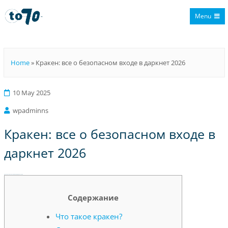
Menu
To70
Home
»
Кракен: все о безопасном входе в даркнет 2026
10 May 2025
wpadminns
Кракен: все о безопасном входе в
даркнет 2026
Кракен: все о безопасном входе в даркнет 2026
Содержание
Что такое кракен?