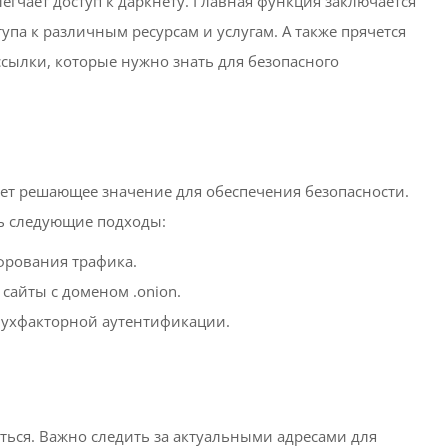
егчает доступ к даркнету. Главная функция заключается
па к различным ресурсам и услугам. А также прячется
ссылки, которые нужно знать для безопасного
ет решающее значение для обеспечения безопасности.
ь следующие подходы:
фрования трафика.
сайты с доменом .onion.
вухфакторной аутентификации.
яться. Важно следить за актуальными адресами для