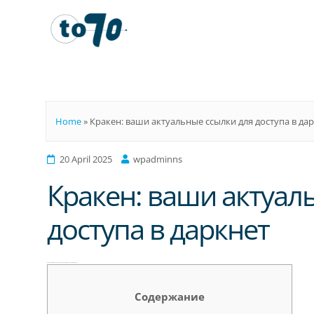
To70
Home
»
Кракен: ваши актуальные ссылки для доступа в да
20 April 2025
wpadminns
Кракен: ваши актуал
доступа в даркнет
Кракен: ваши актуальные ссылки для доступа в даркнет
Содержание