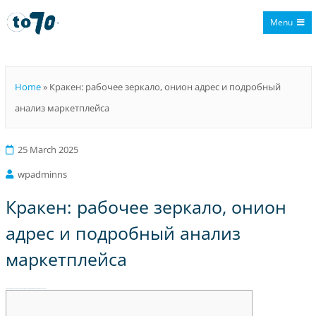
Menu
To70
Home
»
Кракен: рабочее зеркало, онион адрес и подробный
анализ маркетплейса
25 March 2025
wpadminns
Кракен: рабочее зеркало, онион
адрес и подробный анализ
маркетплейса
Кракен: рабочее зеркало, онион адрес и подробный анализ маркетплейса