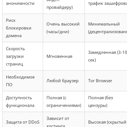
анонимности
трафик зашифров
провайдеру)
Риск
Очень высокий
Минимальный
блокировки
(часы/дни)
(децентрализован
домена
Скорость
Замедленная (3-1
загрузки
Мгновенная
сек)
страниц
Необходимое
Любой браузер
Tor Browser
ПО
Доступность
Полная (с
Полная (без
функционала
ограничениями)
цензуры)
Зависит от
Защита от DDoS
Высокая (скрытый 
хостинга