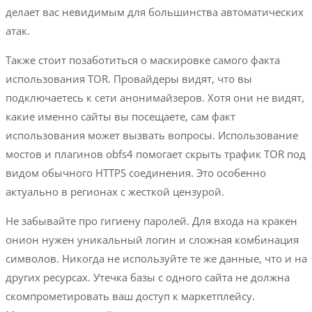
делает вас невидимым для большинства автоматических
атак.
Также стоит позаботиться о маскировке самого факта
использования TOR. Провайдеры видят, что вы
подключаетесь к сети анонимайзеров. Хотя они не видят,
какие именно сайты вы посещаете, сам факт
использования может вызвать вопросы. Использование
мостов и плагинов obfs4 помогает скрыть трафик TOR под
видом обычного HTTPS соединения. Это особенно
актуально в регионах с жесткой цензурой.
Не забывайте про гигиену паролей. Для входа на кракен
онион нужен уникальный логин и сложная комбинация
символов. Никогда не используйте те же данные, что и на
других ресурсах. Утечка базы с одного сайта не должна
скомпрометировать ваш доступ к маркетплейсу.