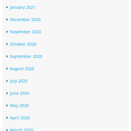
January 2021
December 2020
November 2020
October 2020
September 2020
August 2020
July 2020
June 2020
May 2020
April 2020
March 2020