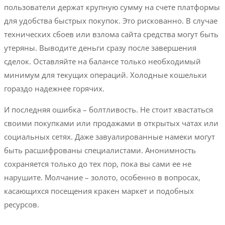
пользователи держат крупную сумму на счете платформы
для удобства быстрых покупок. Это рискованно. В случае
технических сбоев или взлома сайта средства могут быть
утеряны. Выводите деньги сразу после завершения
сделок. Оставляйте на балансе только необходимый
минимум для текущих операций. Холодные кошельки
гораздо надежнее горячих.
И последняя ошибка – болтливость. Не стоит хвастаться
своими покупками или продажами в открытых чатах или
социальных сетях. Даже завуалированные намеки могут
быть расшифрованы специалистами. Анонимность
сохраняется только до тех пор, пока вы сами ее не
нарушите. Молчание – золото, особенно в вопросах,
касающихся посещения кракен маркет и подобных
ресурсов.