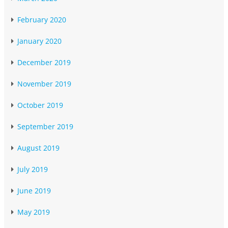
February 2020
January 2020
December 2019
November 2019
October 2019
September 2019
August 2019
July 2019
June 2019
May 2019