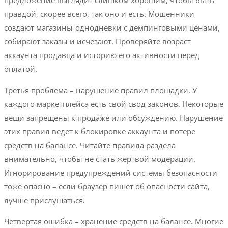
предложение выглядит слишком хорошим, чтобы быть
правдой, скорее всего, так оно и есть. Мошенники
создают магазины-однодневки с демпинговыми ценами,
собирают заказы и исчезают. Проверяйте возраст
аккаунта продавца и историю его активности перед
оплатой.
Третья проблема – нарушение правил площадки. У
каждого маркетплейса есть свой свод законов. Некоторые
вещи запрещены к продаже или обсуждению. Нарушение
этих правил ведет к блокировке аккаунта и потере
средств на балансе. Читайте правила раздела
внимательно, чтобы не стать жертвой модерации.
Игнорирование предупреждений системы безопасности
тоже опасно – если браузер пишет об опасности сайта,
лучше прислушаться.
Четвертая ошибка – хранение средств на балансе. Многие