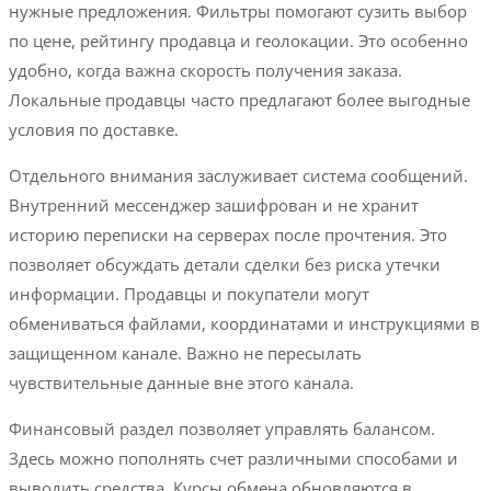
нужные предложения. Фильтры помогают сузить выбор
по цене, рейтингу продавца и геолокации. Это особенно
удобно, когда важна скорость получения заказа.
Локальные продавцы часто предлагают более выгодные
условия по доставке.
Отдельного внимания заслуживает система сообщений.
Внутренний мессенджер зашифрован и не хранит
историю переписки на серверах после прочтения. Это
позволяет обсуждать детали сделки без риска утечки
информации. Продавцы и покупатели могут
обмениваться файлами, координатами и инструкциями в
защищенном канале. Важно не пересылать
чувствительные данные вне этого канала.
Финансовый раздел позволяет управлять балансом.
Здесь можно пополнять счет различными способами и
выводить средства. Курсы обмена обновляются в