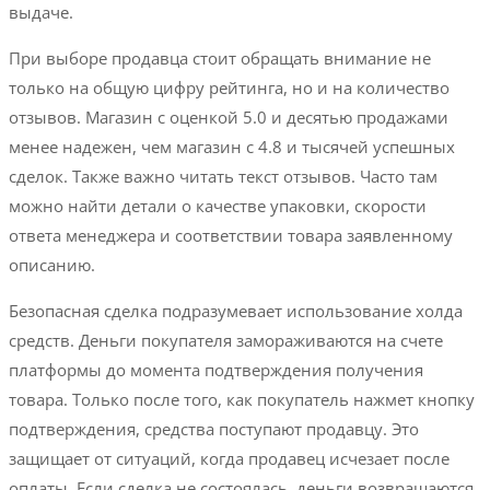
выдаче.
При выборе продавца стоит обращать внимание не
только на общую цифру рейтинга, но и на количество
отзывов. Магазин с оценкой 5.0 и десятью продажами
менее надежен, чем магазин с 4.8 и тысячей успешных
сделок. Также важно читать текст отзывов. Часто там
можно найти детали о качестве упаковки, скорости
ответа менеджера и соответствии товара заявленному
описанию.
Безопасная сделка подразумевает использование холда
средств. Деньги покупателя замораживаются на счете
платформы до момента подтверждения получения
товара. Только после того, как покупатель нажмет кнопку
подтверждения, средства поступают продавцу. Это
защищает от ситуаций, когда продавец исчезает после
оплаты. Если сделка не состоялась, деньги возвращаются