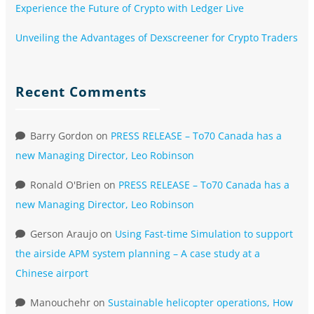
Experience the Future of Crypto with Ledger Live
Unveiling the Advantages of Dexscreener for Crypto Traders
Recent Comments
Barry Gordon
on
PRESS RELEASE – To70 Canada has a
new Managing Director, Leo Robinson
Ronald O'Brien
on
PRESS RELEASE – To70 Canada has a
new Managing Director, Leo Robinson
Gerson Araujo
on
Using Fast-time Simulation to support
the airside APM system planning – A case study at a
Chinese airport
Manouchehr
on
Sustainable helicopter operations, How