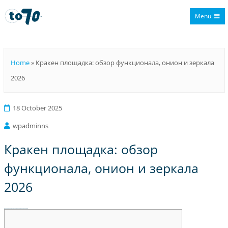
Menu
To70
Home
»
Кракен площадка: обзор функционала, онион и зеркала
2026
18 October 2025
wpadminns
Кракен площадка: обзор
функционала, онион и зеркала
2026
Кракен площадка: обзор функционала, онион и зеркала 2026