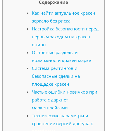
Содержание
Как найти актуальное кракен
зеркало без риска
Настройка безопасности перед
первым заходом на кракен
онион
Основные разделы и
возможности кракен маркет
Система рейтингов и
безопасные сделки на
площадке кракен
Частые ошибки новичков при
работе с даркнет
маркетплейсами
Технические параметры и
сравнение версий доступа к