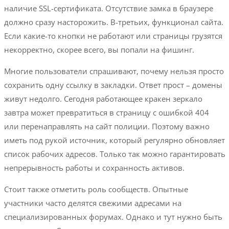
наличие SSL-сертификата. Отсутствие замка в браузере
должно сразу насторожить. В-третьих, функционал сайта.
Если какие-то кнопки не работают или страницы грузятся
некорректно, скорее всего, вы попали на фишинг.
Многие пользователи спрашивают, почему нельзя просто
сохранить одну ссылку в закладки. Ответ прост – домены
живут недолго. Сегодня работающее кракен зеркало
завтра может превратиться в страницу с ошибкой 404
или перенаправлять на сайт полиции. Поэтому важно
иметь под рукой источник, который регулярно обновляет
список рабочих адресов. Только так можно гарантировать
непрерывность работы и сохранность активов.
Стоит также отметить роль сообществ. Опытные
участники часто делятся свежими адресами на
специализированных форумах. Однако и тут нужно быть