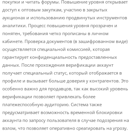
покупки и читать форумы. Повышение уровня открывает
доступ к оптовым закупкам, участию в закрытых
аукционах и использованию продвинутых инструментов
аналитики. Процесс повышения уровня прозрачен и
понятен, требования четко прописаны в личном
кабинете. Проверка документов (в зашифрованном виде)
осуществляется специальной комиссией, которая
гарантирует конфиденциальность предоставленных
данных. После прохождения верификации аккаунт
получает специальный статус, который отображается в
профиле и вызывает больше доверия у контрагентов. Это
особенно важно для продавцов, так как высокий уровень
верификации позволяет привлекать более
платежеспособную аудиторию. Система также
предусматривает возможность временной блокировки
аккаунта по запросу пользователя в случае подозрения на
взлом, что позволяет оперативно среагировать на угрозу.