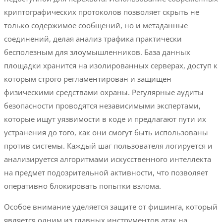
криптографических протоколов позволяет скрыть не
только содержимое сообщений, но и метаданные
соединений, делая анализ трафика практически
бесполезным для злоумышленников. База данных
площадки хранится на изолированных серверах, доступ к
которым строго регламентирован и защищен
физическими средствами охраны. Регулярные аудиты
безопасности проводятся независимыми экспертами,
которые ищут уязвимости в коде и предлагают пути их
устранения до того, как они смогут быть использованы
против системы. Каждый шаг пользователя логируется и
анализируется алгоритмами искусственного интеллекта
на предмет подозрительной активности, что позволяет
оперативно блокировать попытки взлома.
Особое внимание уделяется защите от фишинга, который
является одним из главных инструментов атак на