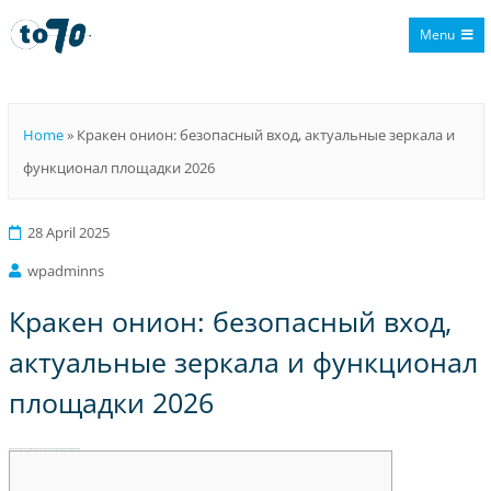
Menu
To70
Home
»
Кракен онион: безопасный вход, актуальные зеркала и
функционал площадки 2026
28 April 2025
wpadminns
Кракен онион: безопасный вход,
актуальные зеркала и функционал
площадки 2026
Кракен онион: безопасный вход, актуальные зеркала и функционал площадки 2026