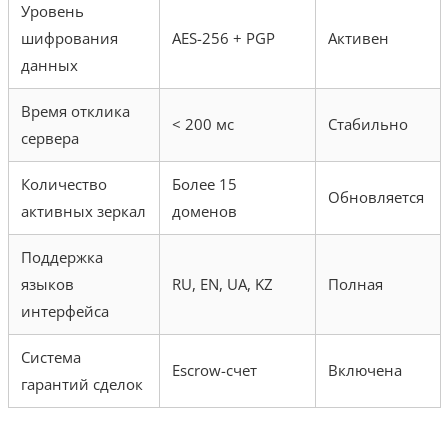
Уровень
шифрования
AES-256 + PGP
Активен
данных
Время отклика
< 200 мс
Стабильно
сервера
Количество
Более 15
Обновляется
активных зеркал
доменов
Поддержка
языков
RU, EN, UA, KZ
Полная
интерфейса
Система
Escrow-счет
Включена
гарантий сделок