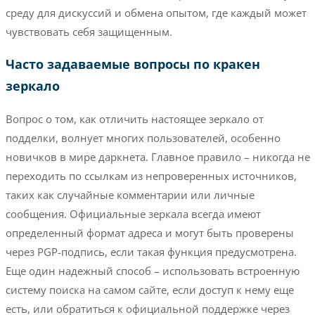
среду для дискуссий и обмена опытом, где каждый может
чувствовать себя защищенным.
Часто задаваемые вопросы по кракен
зеркало
Вопрос о том, как отличить настоящее зеркало от
подделки, волнует многих пользователей, особенно
новичков в мире даркнета. Главное правило – никогда не
переходить по ссылкам из непроверенных источников,
таких как случайные комментарии или личные
сообщения. Официальные зеркала всегда имеют
определенный формат адреса и могут быть проверены
через PGP-подпись, если такая функция предусмотрена.
Еще один надежный способ – использовать встроенную
систему поиска на самом сайте, если доступ к нему еще
есть, или обратиться к официальной поддержке через