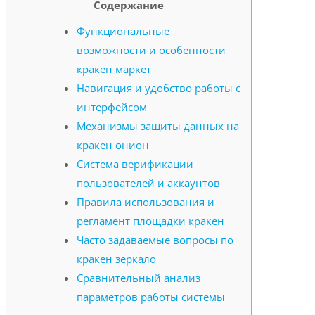
Содержание
Функциональные
возможности и особенности
кракен маркет
Навигация и удобство работы с
интерфейсом
Механизмы защиты данных на
кракен онион
Система верификации
пользователей и аккаунтов
Правила использования и
регламент площадки кракен
Часто задаваемые вопросы по
кракен зеркало
Сравнительный анализ
параметров работы системы