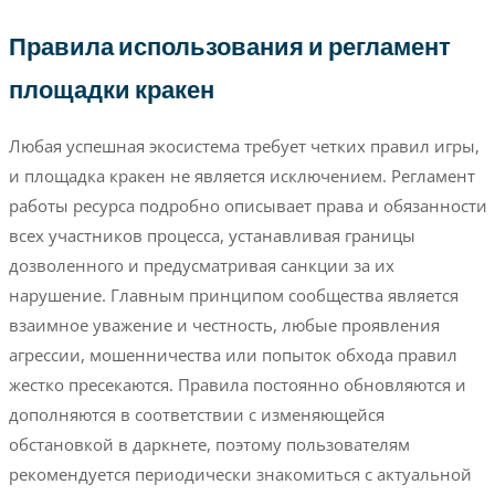
Правила использования и регламент
площадки кракен
Любая успешная экосистема требует четких правил игры,
и площадка кракен не является исключением. Регламент
работы ресурса подробно описывает права и обязанности
всех участников процесса, устанавливая границы
дозволенного и предусматривая санкции за их
нарушение. Главным принципом сообщества является
взаимное уважение и честность, любые проявления
агрессии, мошенничества или попыток обхода правил
жестко пресекаются. Правила постоянно обновляются и
дополняются в соответствии с изменяющейся
обстановкой в даркнете, поэтому пользователям
рекомендуется периодически знакомиться с актуальной