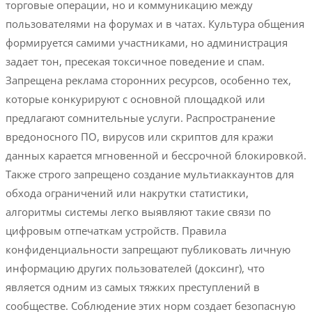
торговые операции, но и коммуникацию между
пользователями на форумах и в чатах. Культура общения
формируется самими участниками, но администрация
задает тон, пресекая токсичное поведение и спам.
Запрещена реклама сторонних ресурсов, особенно тех,
которые конкурируют с основной площадкой или
предлагают сомнительные услуги. Распространение
вредоносного ПО, вирусов или скриптов для кражи
данных карается мгновенной и бессрочной блокировкой.
Также строго запрещено создание мультиаккаунтов для
обхода ограничений или накрутки статистики,
алгоритмы системы легко выявляют такие связи по
цифровым отпечаткам устройств. Правила
конфиденциальности запрещают публиковать личную
информацию других пользователей (доксинг), что
является одним из самых тяжких преступлений в
сообществе. Соблюдение этих норм создает безопасную