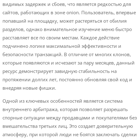
видимых задержек и сбоев, что является редкостью для
сайтов, работающих в зоне onion. Пользователь, впервые
попавший на площадку, может растеряться от обилия
разделов, однако внимательное изучение меню быстро
расставляет все по своим местам. Каждое действие
подчинено логике максимальной эффективности и
безопасности транзакций. В отличие от многих клонов,
которые появляются и исчезают за пару месяцев, данный
ресурс демонстрирует завидную стабильность на
протяжении долгих лет, постоянно обновляя свой код и
внедряя новые фишки.
Одной из ключевых особенностей является система
внутреннего арбитража, которая позволяет разрешать
спорные ситуации между продавцами и покупателями без
вмешательства третьих лиц. Это создает доверительную
атмосферу, при которой люди не боятся заключать сделки