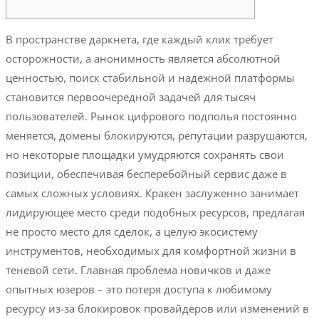
В пространстве даркнета, где каждый клик требует
осторожности, а анонимность является абсолютной
ценностью, поиск стабильной и надежной платформы
становится первоочередной задачей для тысяч
пользователей. Рынок цифрового подполья постоянно
меняется, домены блокируются, репутации разрушаются,
но некоторые площадки умудряются сохранять свои
позиции, обеспечивая бесперебойный сервис даже в
самых сложных условиях. Кракен заслуженно занимает
лидирующее место среди подобных ресурсов, предлагая
не просто место для сделок, а целую экосистему
инструментов, необходимых для комфортной жизни в
теневой сети. Главная проблема новичков и даже
опытных юзеров – это потеря доступа к любимому
ресурсу из-за блокировок провайдеров или изменений в