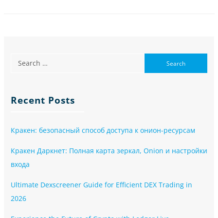
Recent Posts
Кракен: безопасный способ доступа к онион-ресурсам
Кракен Даркнет: Полная карта зеркал, Onion и настройки
входа
Ultimate Dexscreener Guide for Efficient DEX Trading in
2026