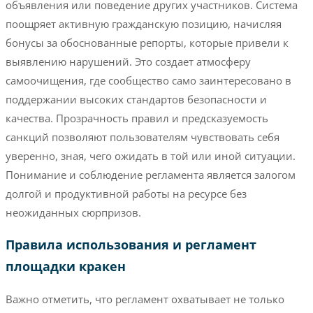
объявления или поведение других участников. Система
поощряет активную гражданскую позицию, начисляя
бонусы за обоснованные репорты, которые привели к
выявлению нарушений. Это создает атмосферу
самоочищения, где сообщество само заинтересовано в
поддержании высоких стандартов безопасности и
качества. Прозрачность правил и предсказуемость
санкций позволяют пользователям чувствовать себя
уверенно, зная, чего ожидать в той или иной ситуации.
Понимание и соблюдение регламента является залогом
долгой и продуктивной работы на ресурсе без
неожиданных сюрпризов.
Правила использования и регламент
площадки кракен
Важно отметить, что регламент охватывает не только