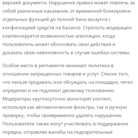
версией документа. Нарушение правил может повлечь за
собой различные наказания, от временной блокировки
отдельных функций до полной бана аккаунта с
конфискацией средств на балансе. Строгость модерации
компенсируется возможностью апелляции, когда
пользователь может обосновать свои действия и
доказать свою невиновность в случае ошибки системы.
Особое место в регламенте занимает политика в
отношении запрещенных товаров и услуг. Список того,
что нельзя продавать или обсуждать на площадке, четко
определен и не подлежит двоякому толкованию.
Модераторы круглосуточно мониторят контент,
используя как автоматические фильтры, так и ручную
проверку, чтобы своевременно удалять нарушения.
Пользователи также могут участвовать в поддержании
порядка, отправляя жалобы на подозрительные