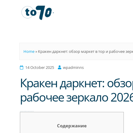
To70
Home
»
Кракен даркнет: обзор маркет в тор и рабочее зер
14 October 2025
wpadminns
Кракен даркнет: обзо
рабочее зеркало 202
Кракен даркнет: обзор маркет в тор и рабочее зеркало 2026
Содержание