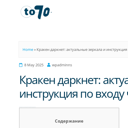
To70
Home
»
Кракен даркнет: актуальные зеркала и инструкция
8 May 2025
wpadminns
Кракен даркнет: акту
инструкция по входу
Кракен даркнет: актуальные зеркала и инструкция по входу через онион
Содержание