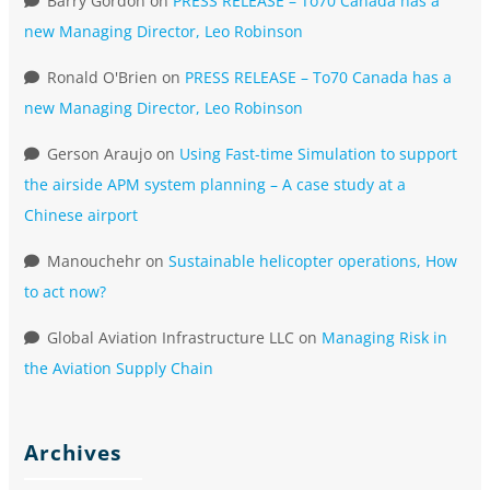
Barry Gordon
on
PRESS RELEASE – To70 Canada has a
new Managing Director, Leo Robinson
Ronald O'Brien
on
PRESS RELEASE – To70 Canada has a
new Managing Director, Leo Robinson
Gerson Araujo
on
Using Fast-time Simulation to support
the airside APM system planning – A case study at a
Chinese airport
Manouchehr
on
Sustainable helicopter operations, How
to act now?
Global Aviation Infrastructure LLC
on
Managing Risk in
the Aviation Supply Chain
Archives