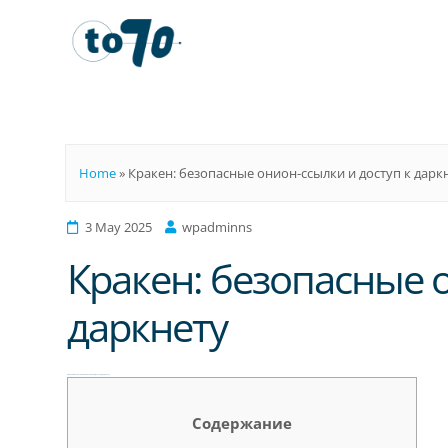
To70
Home
»
Кракен: безопасные онион-ссылки и доступ к дарк
3 May 2025
wpadminns
Кракен: безопасные о
даркнету
Кракен: безопасные онион-ссылки и доступ к даркнету
Содержание