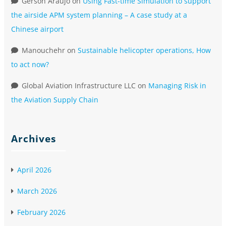
Gerson Araujo
on
Using Fast-time Simulation to support
the airside APM system planning – A case study at a
Chinese airport
Manouchehr
on
Sustainable helicopter operations, How
to act now?
Global Aviation Infrastructure LLC
on
Managing Risk in
the Aviation Supply Chain
Archives
April 2026
March 2026
February 2026