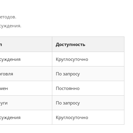
етодов.
суждения.
п
Доступность
суждения
Круглосуточно
рговля
По запросу
мен
Постоянно
луги
По запросу
суждения
Круглосуточно