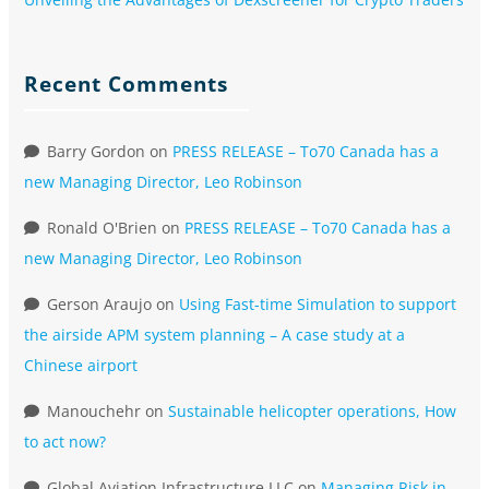
Recent Comments
Barry Gordon
on
PRESS RELEASE – To70 Canada has a
new Managing Director, Leo Robinson
Ronald O'Brien
on
PRESS RELEASE – To70 Canada has a
new Managing Director, Leo Robinson
Gerson Araujo
on
Using Fast-time Simulation to support
the airside APM system planning – A case study at a
Chinese airport
Manouchehr
on
Sustainable helicopter operations, How
to act now?
Global Aviation Infrastructure LLC
on
Managing Risk in