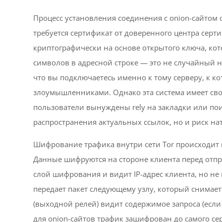
Процесс установления соединения с onion-сайтом 
требуется сертификат от доверенного центра серт
криптографически на основе открытого ключа, кот
символов в адресной строке — это не случайный на
что вы подключаетесь именно к тому серверу, к ко
злоумышленниками. Однако эта система имеет свой
пользователи вынуждены rely на закладки или пои
распространения актуальных ссылок, но и риск на
Шифрование трафика внутри сети Tor происходит 
Данные шифруются на стороне клиента перед отпр
слой шифрования и видит IP-адрес клиента, но не
передает пакет следующему узлу, который снимает
(выходной релей) видит содержимое запроса (есл
для onion-сайтов трафик зашифрован до самого серв