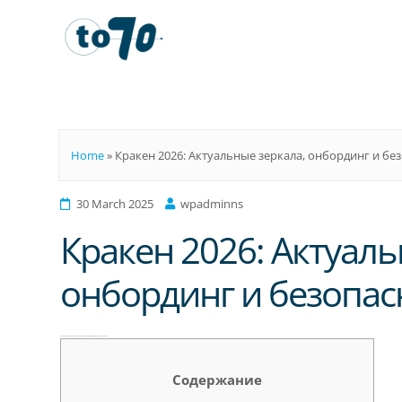
To70
Home
»
Кракен 2026: Актуальные зеркала, онбординг и бе
30 March 2025
wpadminns
Кракен 2026: Актуаль
онбординг и безопас
Кракен 2026: Актуальные зеркала, онбординг и безопасность входа
Содержание