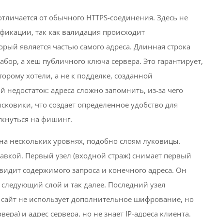
отличается от обычного HTTPS-соединения. Здесь не
ификации, так как валидация происходит
орый является частью самого адреса. Длинная строка
бор, а хеш публичного ключа сервера. Это гарантирует,
торому хотели, а не к подделке, созданной
 недостаток: адреса сложно запомнить, из-за чего
сковики, что создает определенное удобство для
ткнуться на фишинг.
на нескольких уровнях, подобно слоям луковицы.
авкой. Первый узел (входной страж) снимает первый
 видит содержимого запроса и конечного адреса. Он
 следующий слой и так далее. Последний узел
и сайт не использует дополнительное шифрование, но
ера) и адрес сервера, но не знает IP-адреса клиента.